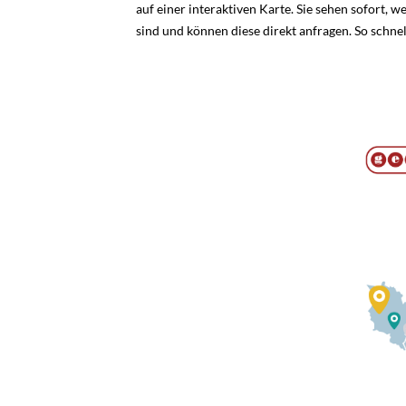
auf einer interaktiven Karte. Sie sehen sofort,
10. Altstadtgaragen
sind und können diese direkt anfragen. So schn
11. Hinweistafel
12. Mobile Werbung
13. Magazin für Mitarbeiter:innen der S
Salzburg
14. Reservierung A-Ständer
15. Premiumflächen Salzburg Airport