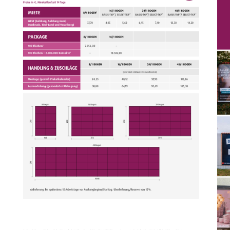
04. INFOSCREEN
INFOSCREEN - "Dein ÖFFI-TV“ verwandelt Warte- und Fahrzeiten in 
bei einem Millionenpublikum.
Detailinformation
05. Premium Board
Darf’s was Analoges sein? Mit großartigen Farben und großem Format
Das Premium Board zeichnet sich vor allem durch seine hervorragend
Detailinformation