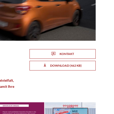
Top-Locations inszenieren wir Ihre Kampagne als eindrucksvolles
KONTAKT
DOWNLOAD (462 KB)
htig hoch hinauswollen.
vielfalt,
sitionieren Sie Ihre Kampagne direkt am höchstfrequentierten
amit Ihre