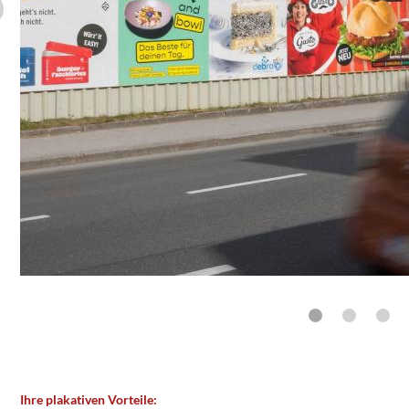
Hinweistafeln sind zuverlässige Orientierungshilfen und klare Sign
sichtbar, wo sich Menschen aktiv orientieren.
Detailinformation
12. Mobile Werbung
Mobile Markenpräsenz die mit Ihrer Zielgruppe mitzieht.
Wir bringen Ihre Marke mobil ins Stadtleben: mit mobil einsetzbaren D
Säulen, die genau dort platziert werden, wo sich Ihre Zielgruppe tat
Detailinformation
LOAD MORE
Ihre plakativen Vorteile: