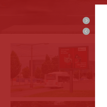
10. Altstadtgaragen
11. Hinweistafel
12. Mobile Werbung
13. Magazin für Mitarbeiter:innen der S
Salzburg
14. Reservierung A-Ständer
15. Premiumflächen Salzburg Airport