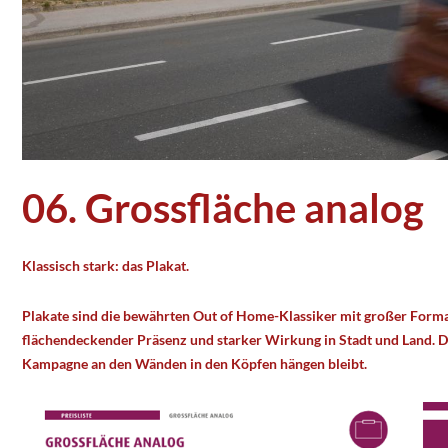
02. Digitales City Light
Digitale City Lights: aufmerksamkeitsstark, flexibel, wirkungsvoll.
Mit unseren hochauflösenden Digitalen City Lights in erstklassigen 
Markenerlebnis im öffentlichen Raum.
Detailinformation
06. Grossfläche analog
03. MEGA SCREEN
Klassisch stark: das Plakat.
MEGA SCREEN an der Westautobahn: XXL-DOOH für Marken, die ric
Plakate sind die bewährten Out of Home-Klassiker mit großer Format
Mit XXL-DOOH-Flächen, Ökostrom und gestochen scharfen Bildern po
flächendeckender Präsenz und starker Wirkung in Stadt und Land. D
Abschnitt der A1 zwischen Flughafen Salzburg und Wals.
Kampagne an den Wänden in den Köpfen hängen bleibt.
Detailinformation