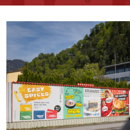
tadt
01. Premium Screen
Premium Screens: flexibles DOOH für Ihren großformatigen Auftritt
Premium Screens vereinen die flexible Steuerung digitaler OOH-K
Außenwerbung: genau dort, wo die Frequenz außerordentlich st.
Detailinformation