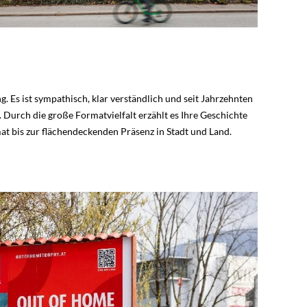
tvielfalt, flächendeckender Präsenz und starker Wirkung in
. Es ist sympathisch, klar verständlich und seit Jahrzehnten
hängen bleibt.
t. Durch die große Formatvielfalt erzählt es Ihre Geschichte
at bis zur flächendeckenden Präsenz in Stadt und Land.
 pulsiert: attraktiv, hinterleuchtet, bestens sichtbar und flexibel