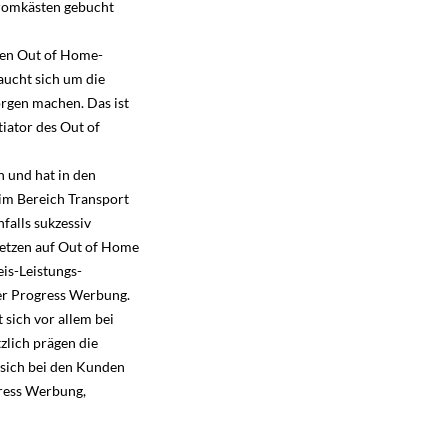
tromkästen gebucht
ten Out of Home-
aucht sich um die
orgen machen. Das ist
iator des Out of
 und hat in den
im Bereich Transport
alls sukzessiv
setzen auf Out of Home
eis-Leistungs-
der Progress Werbung.
 sich vor allem bei
tzlich prägen die
sich bei den Kunden
gress Werbung,