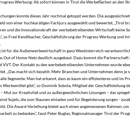
rogress Werbung: Ab sofort können in Tirol die Werbeflächen an den S
eichungen konnte dieses Jahr nochmal getoppt werden. Die ausgezeichne
eld von einer hochkarätigen Fachjury ausgewählt und bewertet. „Tirol br
uren und die Innovationskraft der werbebetreibenden Wirtschaft keine S
.“, so Fred Kendlbacher, Geschäftsführung der Progress Werbung und Init
.
ist für die Außenwerbewirtschaft in ganz Westösterreich verantwortlich
s Out of Home-Netz deutlich ausgebaut. Dazu kommt die Partnerschaft 
d VVT. Der Kontakt zu den werbebetreibenden Unternehmen wurde ebenf
tet. „Das macht sich bezahlt. Mehr Branchen und Unternehmen denn je 
alle Segmente. Man hat erkannt, dass es kaum ein effizienteres und im Pr
es Werbemittel gibt.“, so Dominik Sobota, Mitglied der Geschäftsleitung 
– Mut zur Kreativität und zu außergewöhnlichen Lösungen – das spiegelt
 sind Sujets, die zum Staunen einladen und für Begeisterung sorgen - zusä
ild. Die Award-Verleihung bietet auch einen angemessenen Rahmen, um 
arbeit zu bedanken.“, fasst Peter Buglas, Regionalmanager Tirol der Pro