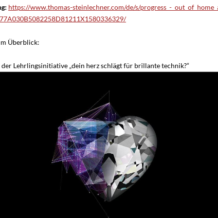
ng:
https://www.thomas-steinlechner.com/de/s/progress_-_out_of_home_a
77A030B5082258D81211X1580336329/
im Überblick:
 der Lehrlingsinitiative „dein herz schlägt für brillante technik?“