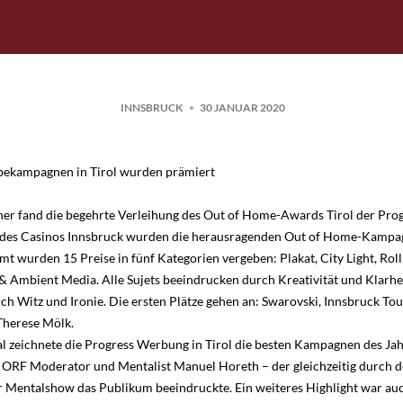
tadt
INNSBRUCK
30 JANUAR 2020
ekampagnen in Tirol wurden prämiert
er fand die begehrte Verleihung des Out of Home-Awards Tirol der Prog
des Casinos Innsbruck wurden die herausragenden Out of Home-Kampa
mt wurden 15 Preise in fünf Kategorien vergeben: Plakat, City Light, Rol
& Ambient Media. Alle Sujets beeindrucken durch Kreativität und Klarhe
ch Witz und Ironie. Die ersten Plätze gehen an: Swarovski, Innsbruck Tou
Therese Mölk.
al zeichnete die Progress Werbung in Tirol die besten Kampagnen des Jah
ORF Moderator und Mentalist Manuel Horeth – der gleichzeitig durch 
r Mentalshow das Publikum beeindruckte. Ein weiteres Highlight war auc