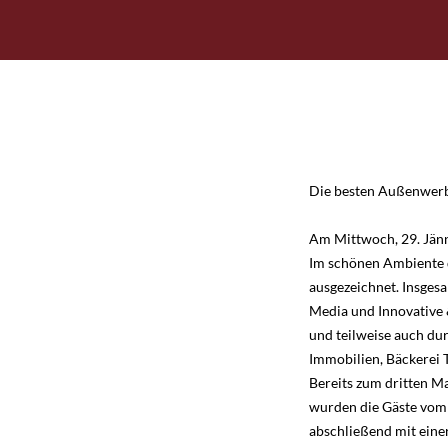
10. Altstadtgaragen
11. Hinweistafel
12. Mobile Werbung
13. Magazin für Mitarbeiter:innen der S
Salzburg
14. Reservierung A-Ständer
Die besten Außenwerb
15. Premiumflächen Salzburg Airport
Am Mittwoch, 29. Jänn
Im schönen Ambiente 
ausgezeichnet. Insgesa
Media und Innovative 
und teilweise auch dur
Immobilien, Bäckerei 
Bereits zum dritten M
wurden die Gäste vom 
abschließend mit eine