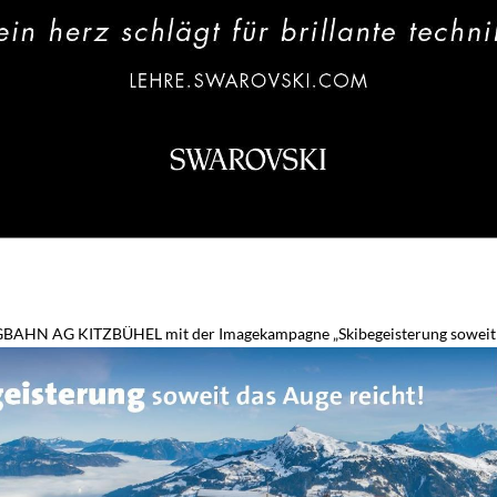
BERGBAHN AG KITZBÜHEL mit der Imagekampagne „Skibegeisterung soweit 