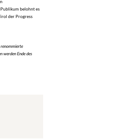
en
 Publikum belohnt es
irol der Progress
d renommierte
en werden Ende des