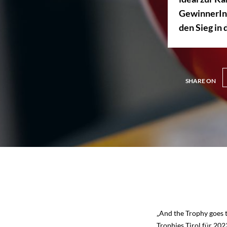
10. Altstadtgaragen
GewinnerInn
11. Hinweistafel
den Sieg in 
12. Mobile Werbung
13. Magazin für Mitarbeiter:innen der S
Salzburg
SHARE ON
14. Reservierung A-Ständer
15. Premiumflächen Salzburg Airport
„And the Trophy goes 
Trophies Tirol für 20