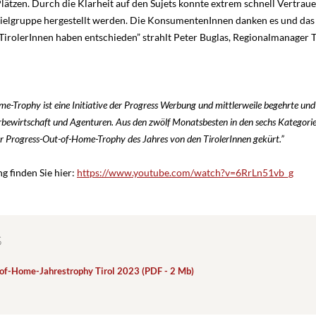
Plätzen. Durch die Klarheit auf den Sujets konnte extrem schnell Vertrau
ielgruppe hergestellt werden. Die KonsumentenInnen danken es und das
TirolerInnen haben entschieden” strahlt Peter Buglas, Regionalmanager T
e-Trophy ist eine Initiative der Progress Werbung und mittlerweile begehrte un
rbewirtschaft und Agenturen. Aus den zwölf Monatsbesten in den sechs Kategori
er Progress-Out-of-Home-Trophy des Jahres von den TirolerInnen gekürt.”
g finden Sie hier:
https://www.youtube.com/watch?v=6RrLn51vb_g
S
of-Home-Jahrestrophy Tirol 2023 (PDF - 2 Mb)