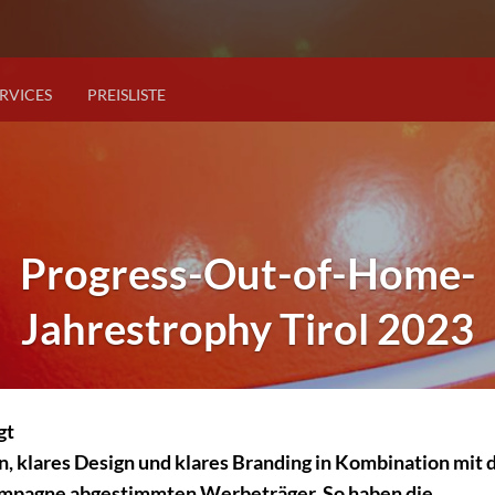
RVICES
PREISLISTE
Progress-Out-of-Home-
Jahrestrophy Tirol 2023
gt
n, klares Design und klares Branding in Kombination mit
ampagne abgestimmten Werbeträger. So haben die