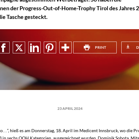
en der Progress-Out-of-Home-Trophy Tirol des Jahres 
die Tasche gesteckt.
tadt
PRINT
D
23 APRIL 2024
to…“, hieß es am Donnerstag, 18. April im Medicent Innsbruck, wo die 
23 in sechs OOH Kategorien, ausgezeichnet wurden. Dominik Sobota, Mitg