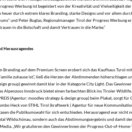
rogress Werbung ist begeistert von der Kreativität und Vielseitigkeit d
n heuer durch extrem klares Branding, starke Designs und vor allem durc
ms“ und Peter Buglas, Regionalmanager Tirol der Progress Werbung erg
trauen in die Botschaft und damit Vertrauen in die Marke.”
nd Herausragendes
n Branding auf dem Premium Screen erobert sich das Kaufhaus Tyrol mit
 Familie zuhause ist.“, ließ die Herzen der Abstimmenden höherschlagen 
ign group) gewinnt damit klar in der Kategorie City Light. Das Gewinner 
s Alpenzoos Innsbruck bietet einen farbechten Blick ins Tiroler Wildlife
PREIS (Agentur: moodley strategy & design group) beim Plakat, sorgt für
Jumbo Heck von STIHL Tirol (kraftwerk | Agentur für neue Kommunikatio
Rasen die Publikumswahl für sich entschieden. Herausragend war nicht 
tal Wildschönau, sondern auch das Abstimmungsergebnis und damit der 
 Media. „Wir gratulieren den GewinnerInnen der Progress-Out-of-Home-