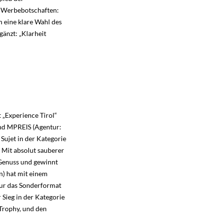
er Werbebotschaften:
h eine klare Wahl des
änzt: „Klarheit
 „Experience Tirol“
und MPREIS (Agentur:
Sujet in der Kategorie
. Mit absolut sauberer
 Genuss und gewinnt
n) hat mit einem
nur das Sonderformat
Sieg in der Kategorie
Trophy, und den