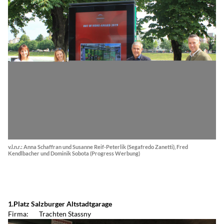
v.l.n.r.: Anna Schaffran und Susanne Reif-Peterlik (Segafredo Zanetti), Fred
Kendlbacher und Dominik Sobota (Progress Werbung)
1.Platz Salzburger Altstadtgarage
Firma: Trachten Stassny