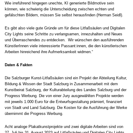
Wie irreführend hingegen unechte, KI generierte Bildmotive sein
können, wie schwierig die Unterscheidung zwischen echten und
gefälschten Bildern, müssen Sie selbst herausfinden (Herman Seidl).
Es gibt also viele gute Gründe um für diese Litfaßsäulen und Digitalen
City Lights seine Schritte zu verlangsamen, innezuhalten und Neues
und Überraschendes zu entdecken. Wir wünschen den ausführenden
KünstlerInnen viele interessierte Passant:innen, die den künstlerischen
Arbeiten hinreichend ihre Aufmerksamkeit widmen.“
Daten & Fakten
Die Salzburger Kunst-Litfaßsäulen sind ein Projekt der Abteilung Kultur,
Bildung & Wissen der Stadt Salzburg in Zusammenarbeit mit dem
Kunstbeirat Salzburg, der Kulturabteilung des Landes Salzburg und der
Progress Werbung. Die von einer Jury ausgewählten Projekte werden
mit jeweils 1.000 Euro für die Entwurfsgestaltung prämiert, finanziert
von Stadt und Land Salzburg. Die Kosten für die Ausführung der Werke
übernimmt die Progress Werbung.
Acht analoge Plakatkunstprojekte und zwei digitale Arbeiten sind von
27. Juli bis 31. August 2023 auf Litfaßsäulen und Digitalen City Lights