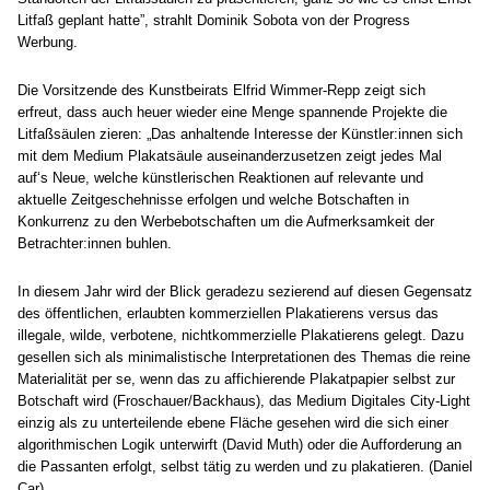
Litfaß geplant hatte”, strahlt Dominik Sobota von der Progress
Werbung.
Die Vorsitzende des Kunstbeirats Elfrid Wimmer-Repp zeigt sich
erfreut, dass auch heuer wieder eine Menge spannende Projekte die
Litfaßsäulen zieren: „Das anhaltende Interesse der Künstler:innen sich
mit dem Medium Plakatsäule auseinanderzusetzen zeigt jedes Mal
auf‘s Neue, welche künstlerischen Reaktionen auf relevante und
aktuelle Zeitgeschehnisse erfolgen und welche Botschaften in
Konkurrenz zu den Werbebotschaften um die Aufmerksamkeit der
Betrachter:innen buhlen.
In diesem Jahr wird der Blick geradezu sezierend auf diesen Gegensatz
des öffentlichen, erlaubten kommerziellen Plakatierens versus das
illegale, wilde, verbotene, nichtkommerzielle Plakatierens gelegt. Dazu
gesellen sich als minimalistische Interpretationen des Themas die reine
Materialität per se, wenn das zu affichierende Plakatpapier selbst zur
Botschaft wird (Froschauer/Backhaus), das Medium Digitales City-Light
einzig als zu unterteilende ebene Fläche gesehen wird die sich einer
algorithmischen Logik unterwirft (David Muth) oder die Aufforderung an
die Passanten erfolgt, selbst tätig zu werden und zu plakatieren. (Daniel
Car)