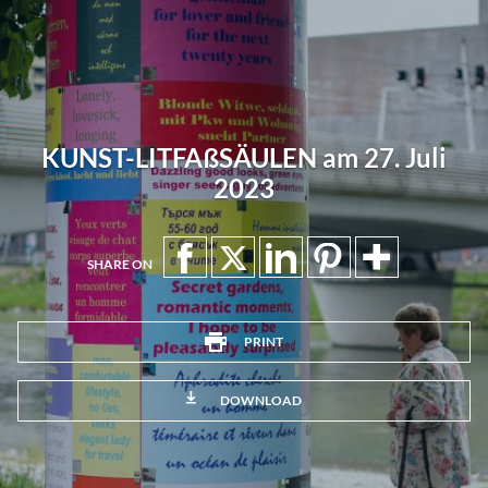
KUNST-LITFAßSÄULEN am 27. Juli
2023
SHARE ON
PRINT
DOWNLOAD