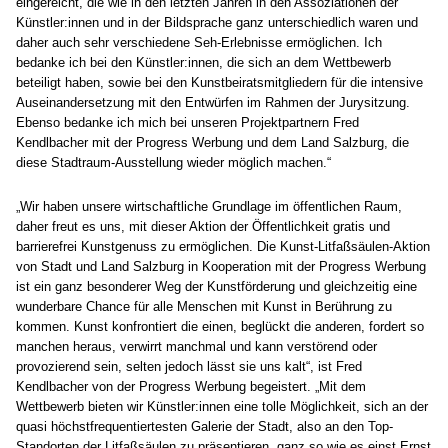
eingereicht, die wie in den letzten Jahren in den Assoziationen der
Künstler:innen und in der Bildsprache ganz unterschiedlich waren und
daher auch sehr verschiedene Seh-Erlebnisse ermöglichen. Ich
bedanke ich bei den Künstler:innen, die sich an dem Wettbewerb
beteiligt haben, sowie bei den Kunstbeiratsmitgliedern für die intensive
Auseinandersetzung mit den Entwürfen im Rahmen der Jurysitzung.
Ebenso bedanke ich mich bei unseren Projektpartnern Fred
Kendlbacher mit der Progress Werbung und dem Land Salzburg, die
diese Stadtraum-Ausstellung wieder möglich machen.“
„Wir haben unsere wirtschaftliche Grundlage im öffentlichen Raum,
daher freut es uns, mit dieser Aktion der Öffentlichkeit gratis und
barrierefrei Kunstgenuss zu ermöglichen. Die Kunst-Litfaßsäulen-Aktion
von Stadt und Land Salzburg in Kooperation mit der Progress Werbung
ist ein ganz besonderer Weg der Kunstförderung und gleichzeitig eine
wunderbare Chance für alle Menschen mit Kunst in Berührung zu
kommen. Kunst konfrontiert die einen, beglückt die anderen, fordert so
manchen heraus, verwirrt manchmal und kann verstörend oder
provozierend sein, selten jedoch lässt sie uns kalt“, ist Fred
Kendlbacher von der Progress Werbung begeistert. „Mit dem
Wettbewerb bieten wir Künstler:innen eine tolle Möglichkeit, sich an der
quasi höchstfrequentiertesten Galerie der Stadt, also an den Top-
Standorten der Litfaßsäulen zu präsentieren, ganz so wie es einst Ernst